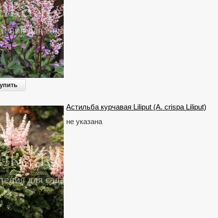
упить
Астильба курчавая Liliput (A. crispa Liliput)
не указана