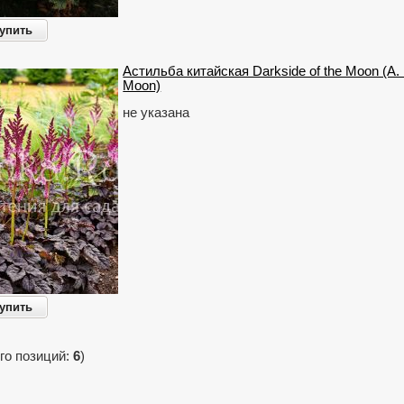
упить
Астильба китайская Darkside of the Moon (A. 
Moon)
не указана
упить
го позиций:
6
)