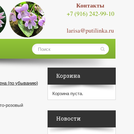
Контакты
+7 (916) 242-99-10
larisa@putilinka.ru
Корзина
ена (по убыванию)
Корзина пуста.
то-розовый
Новости