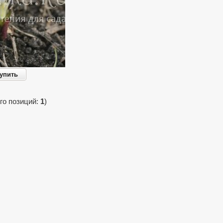
упить
го позиций:
1
)