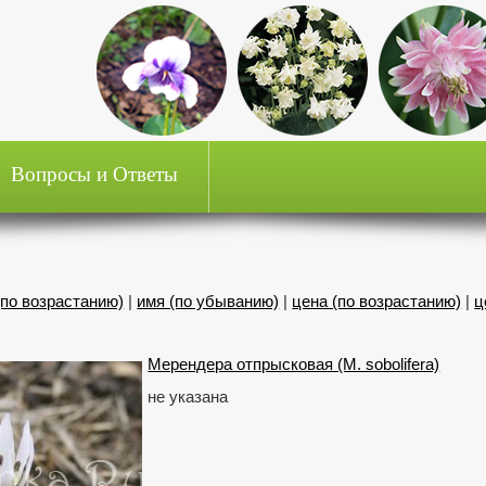
Вопросы и Ответы
(по возрастанию)
|
имя (по убыванию)
|
цена (по возрастанию)
|
ц
Мерендера отпрысковая (M. sobolifera)
не указана