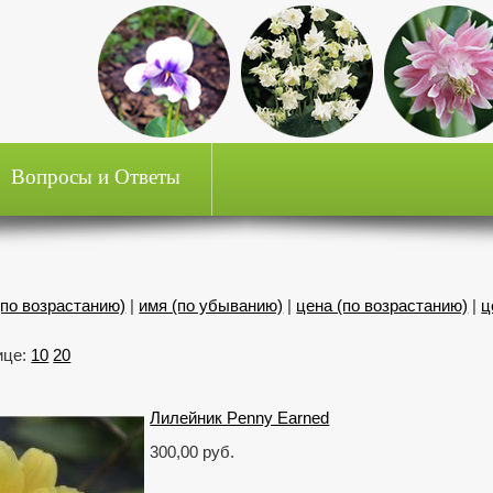
Вопросы и Ответы
(по возрастанию)
|
имя (по убыванию)
|
цена (по возрастанию)
|
ц
ице:
10
20
Лилейник Penny Earned
300,00 руб.