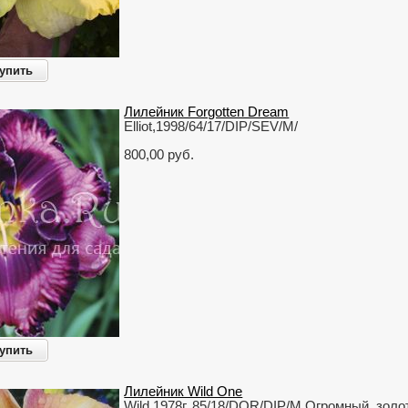
упить
Лилейник Forgotten Dream
Elliot,1998/64/17/DIP/SEV/M/
800,00 руб.
упить
Лилейник Wild One
Wild,1978г.,85/18/DOR/DIP/M Огромный, зол