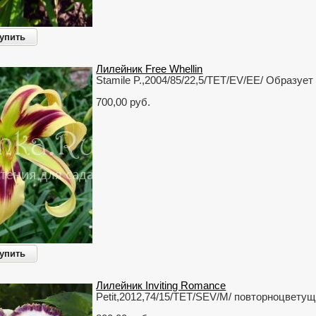
упить
Лилейник Free Whellin
Stamile P.,2004/85/22,5/TET/EV/EE/ Образует
700,00 руб.
упить
Лилейник Inviting Romance
Petit,2012,74/15/TET/SEV/M/ повторноцвету