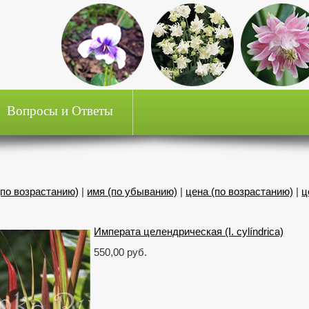
Вопросы и Ответы
(по возрастанию)
|
имя (по убыванию)
|
цена (по возрастанию)
|
ц
Императа целендрическая (I. cylíndrica)
550,00 руб.