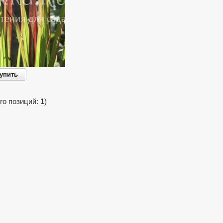
упить
го позиций:
1
)