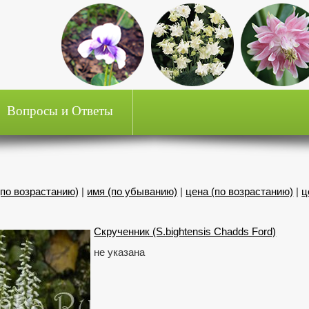
Вопросы и Ответы
(по возрастанию)
|
имя (по убыванию)
|
цена (по возрастанию)
|
ц
Скрученник (S.bightensis Chadds Ford)
не указана