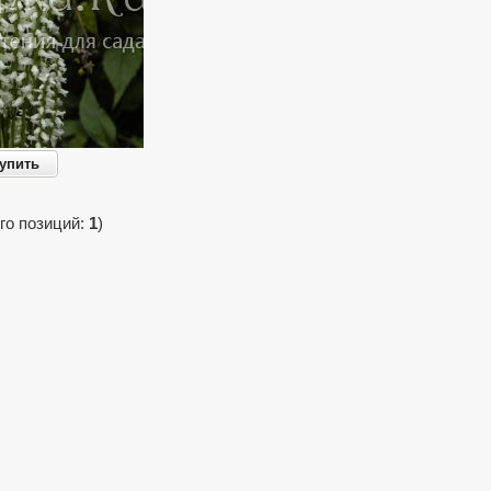
упить
го позиций:
1
)